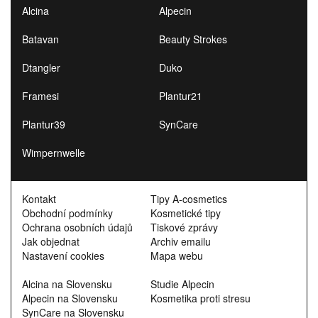
Alcina
Alpecin
Batavan
Beauty Strokes
Dtangler
Duko
Framesi
Plantur21
Plantur39
SynCare
Wimpernwelle
Kontakt
Tipy A-cosmetics
Obchodní podmínky
Kosmetické tipy
Ochrana osobních údajů
Tiskové zprávy
Jak objednat
Archiv emailu
Nastavení cookies
Mapa webu
Alcina na Slovensku
Studie Alpecin
Alpecin na Slovensku
Kosmetika proti stresu
SynCare na Slovensku