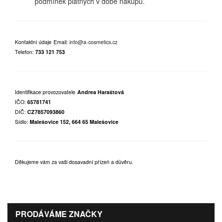
podmínek platných v době nákupu.
Kontaktní údaje
Email:
info@a-cosmetics.cz
Telefon:
733 121 753
Identifikace provozovatele
Andrea Haraštová
IČO:
65781741
DIČ:
CZ7857093860
Sídlo:
Malešovice 152, 664 65 Malešovice
Děkujeme vám za vaši dosavadní přízeň a důvěru.
PRODÁVÁME ZNAČKY