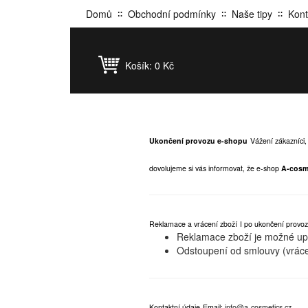
Domů
Obchodní podmínky
Naše tipy
Kont
Košík:
0 Kč
Ukončení provozu e-shopu
Vážení zákazníci,
dovolujeme si vás informovat, že e-shop
A-cosm
Reklamace a vrácení zboží
I po ukončení provoz
Reklamace zboží je možné upla
Odstoupení od smlouvy (vráce
Kontaktní údaje
Email:
info@a-cosmetics.cz