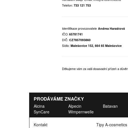
Telefon:
733 121 753
Identifikace provozovatele
Andrea Haraštová
IČO:
65781741
DIČ:
CZ7857093860
Sídlo:
Malešovice 152, 664 65 Malešovice
Děkujeme vám za vaši dosavadní přízeň a důvěr
PRODÁVÁME ZNAČKY
Alcina
Alpecin
Batavan
SynCare
Wimpernwelle
Kontakt
Tipy A-cosmetics