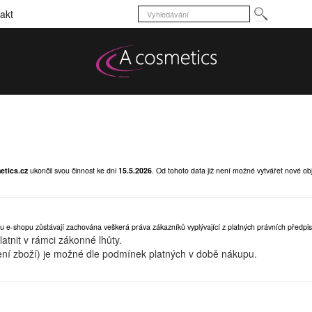
akt
etics.cz
ukončil svou činnost ke dni
15.5.2026
.
Od tohoto data již není možné vytvářet nové ob
u e-shopu zůstávají zachována veškerá práva zákazníků vyplývající z platných právních předpis
tnit v rámci zákonné lhůty.
ní zboží) je možné dle podmínek platných v době nákupu.