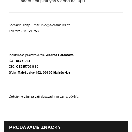
podmínek platných v době nákupu.
Kontaktní údaje
Email:
info@a-cosmetics.cz
Telefon:
733 121 753
Identifikace provozovatele
Andrea Haraštová
IČO:
65781741
DIČ:
CZ7857093860
Sídlo:
Malešovice 152, 664 65 Malešovice
Děkujeme vám za vaši dosavadní přízeň a důvěru.
PRODÁVÁME ZNAČKY