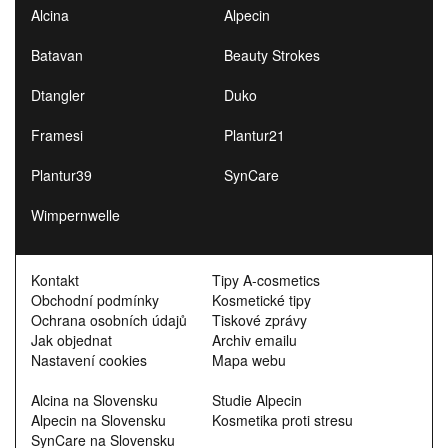
Alcina
Alpecin
Batavan
Beauty Strokes
Dtangler
Duko
Framesi
Plantur21
Plantur39
SynCare
Wimpernwelle
Kontakt
Tipy A-cosmetics
Obchodní podmínky
Kosmetické tipy
Ochrana osobních údajů
Tiskové zprávy
Jak objednat
Archiv emailu
Nastavení cookies
Mapa webu
Alcina na Slovensku
Studie Alpecin
Alpecin na Slovensku
Kosmetika proti stresu
SynCare na Slovensku