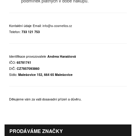
podmínek platných v době nákupu.
Kontaktní údaje
Email:
info@a-cosmetics.cz
Telefon:
733 121 753
Identifikace provozovatele
Andrea Haraštová
IČO:
65781741
DIČ:
CZ7857093860
Sídlo:
Malešovice 152, 664 65 Malešovice
Děkujeme vám za vaši dosavadní přízeň a důvěru.
PRODÁVÁME ZNAČKY