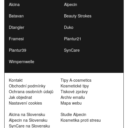
Alcina
Alpecin
Batavan
Beauty Strokes
Dtangler
Duko
Framesi
Plantur21
Plantur39
SynCare
Wimpernwelle
Kontakt
Tipy A-cosmetics
Obchodní podmínky
Kosmetické tipy
Ochrana osobních údajů
Tiskové zprávy
Jak objednat
Archiv emailu
Nastavení cookies
Mapa webu
Alcina na Slovensku
Studie Alpecin
Alpecin na Slovensku
Kosmetika proti stresu
SynCare na Slovensku