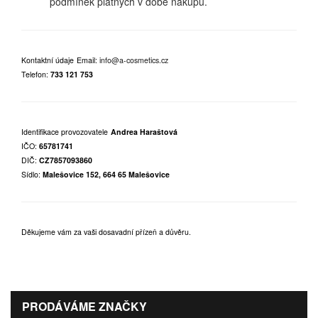
podmínek platných v době nákupu.
Kontaktní údaje
Email:
info@a-cosmetics.cz
Telefon:
733 121 753
Identifikace provozovatele
Andrea Haraštová
IČO:
65781741
DIČ:
CZ7857093860
Sídlo:
Malešovice 152, 664 65 Malešovice
Děkujeme vám za vaši dosavadní přízeň a důvěru.
PRODÁVÁME ZNAČKY