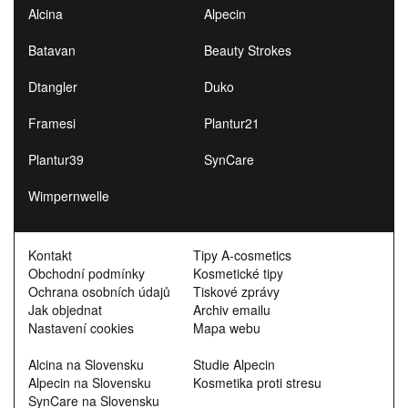
Alcina
Alpecin
Batavan
Beauty Strokes
Dtangler
Duko
Framesi
Plantur21
Plantur39
SynCare
Wimpernwelle
Kontakt
Tipy A-cosmetics
Obchodní podmínky
Kosmetické tipy
Ochrana osobních údajů
Tiskové zprávy
Jak objednat
Archiv emailu
Nastavení cookies
Mapa webu
Alcina na Slovensku
Studie Alpecin
Alpecin na Slovensku
Kosmetika proti stresu
SynCare na Slovensku