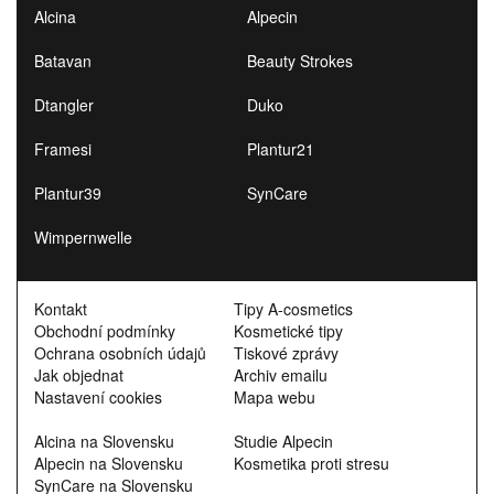
Alcina
Alpecin
Batavan
Beauty Strokes
Dtangler
Duko
Framesi
Plantur21
Plantur39
SynCare
Wimpernwelle
Kontakt
Tipy A-cosmetics
Obchodní podmínky
Kosmetické tipy
Ochrana osobních údajů
Tiskové zprávy
Jak objednat
Archiv emailu
Nastavení cookies
Mapa webu
Alcina na Slovensku
Studie Alpecin
Alpecin na Slovensku
Kosmetika proti stresu
SynCare na Slovensku