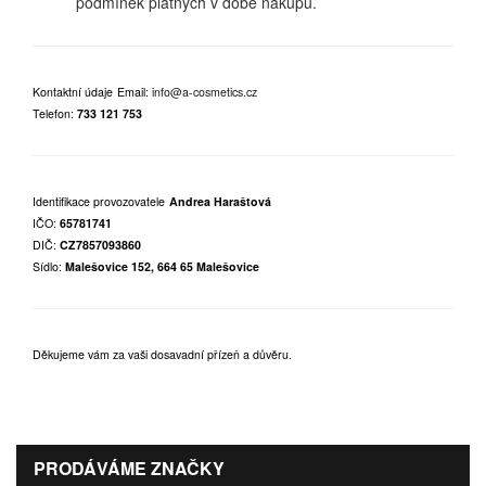
podmínek platných v době nákupu.
Kontaktní údaje
Email:
info@a-cosmetics.cz
Telefon:
733 121 753
Identifikace provozovatele
Andrea Haraštová
IČO:
65781741
DIČ:
CZ7857093860
Sídlo:
Malešovice 152, 664 65 Malešovice
Děkujeme vám za vaši dosavadní přízeň a důvěru.
PRODÁVÁME ZNAČKY