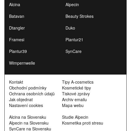
Alcina
Alpecin
Batavan
Beauty Strokes
Dtangler
Duko
Framesi
Plantur21
Plantur39
SynCare
Wimpernwelle
Kontakt
Tipy A-cosmetics
Obchodní podmínky
Kosmetické tipy
Ochrana osobních údajů
Tiskové zprávy
Jak objednat
Archiv emailu
Nastavení cookies
Mapa webu
Alcina na Slovensku
Studie Alpecin
Alpecin na Slovensku
Kosmetika proti stresu
SynCare na Slovensku