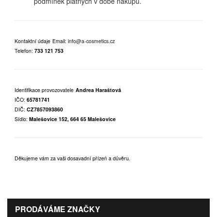
podmínek platných v době nákupu.
Kontaktní údaje
Email:
info@a-cosmetics.cz
Telefon:
733 121 753
Identifikace provozovatele
Andrea Haraštová
IČO:
65781741
DIČ:
CZ7857093860
Sídlo:
Malešovice 152, 664 65 Malešovice
Děkujeme vám za vaši dosavadní přízeň a důvěru.
PRODÁVÁME ZNAČKY