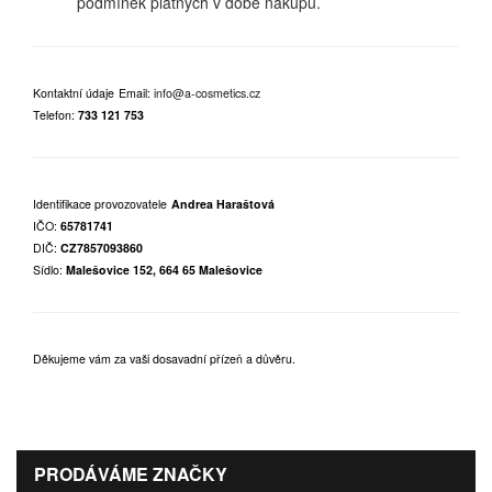
podmínek platných v době nákupu.
Kontaktní údaje
Email:
info@a-cosmetics.cz
Telefon:
733 121 753
Identifikace provozovatele
Andrea Haraštová
IČO:
65781741
DIČ:
CZ7857093860
Sídlo:
Malešovice 152, 664 65 Malešovice
Děkujeme vám za vaši dosavadní přízeň a důvěru.
PRODÁVÁME ZNAČKY