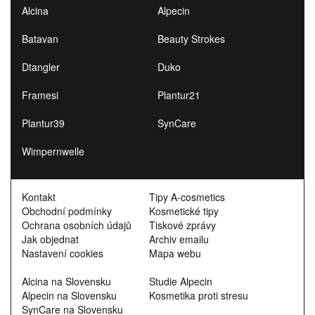
Alcina
Alpecin
Batavan
Beauty Strokes
Dtangler
Duko
Framesi
Plantur21
Plantur39
SynCare
Wimpernwelle
Kontakt
Tipy A-cosmetics
Obchodní podmínky
Kosmetické tipy
Ochrana osobních údajů
Tiskové zprávy
Jak objednat
Archiv emailu
Nastavení cookies
Mapa webu
Alcina na Slovensku
Studie Alpecin
Alpecin na Slovensku
Kosmetika proti stresu
SynCare na Slovensku