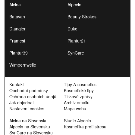
Alcina
Alpecin
Batavan
Beauty Strokes
Dtangler
Duko
Framesi
Plantur21
Plantur39
SynCare
Wimpernwelle
Kontakt
Tipy A-cosmetics
Obchodní podmínky
Kosmetické tipy
Ochrana osobních údajů
Tiskové zprávy
Jak objednat
Archiv emailu
Nastavení cookies
Mapa webu
Alcina na Slovensku
Studie Alpecin
Alpecin na Slovensku
Kosmetika proti stresu
SynCare na Slovensku