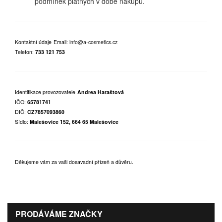
podmínek platných v době nákupu.
Kontaktní údaje
Email:
info@a-cosmetics.cz
Telefon:
733 121 753
Identifikace provozovatele
Andrea Haraštová
IČO:
65781741
DIČ:
CZ7857093860
Sídlo:
Malešovice 152, 664 65 Malešovice
Děkujeme vám za vaši dosavadní přízeň a důvěru.
PRODÁVÁME ZNAČKY