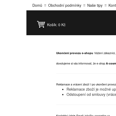
Domů
Obchodní podmínky
Naše tipy
Kont
Košík:
0 Kč
Ukončení provozu e-shopu
Vážení zákazníci,
dovolujeme si vás informovat, že e-shop
A-cosm
Reklamace a vrácení zboží
I po ukončení provoz
Reklamace zboží je možné upla
Odstoupení od smlouvy (vráce
Kontaktní údaje
Email:
info@a-cosmetics.cz