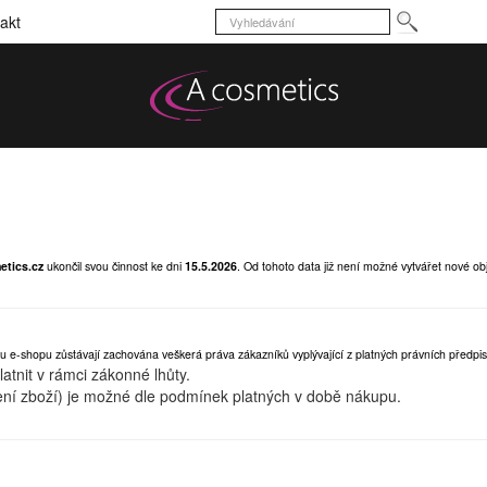
akt
etics.cz
ukončil svou činnost ke dni
15.5.2026
.
Od tohoto data již není možné vytvářet nové ob
u e-shopu zůstávají zachována veškerá práva zákazníků vyplývající z platných právních předpis
tnit v rámci zákonné lhůty.
ní zboží) je možné dle podmínek platných v době nákupu.