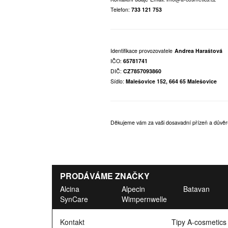
Telefon:
733 121 753
Identifikace provozovatele
Andrea Haraštová
IČO:
65781741
DIČ:
CZ7857093860
Sídlo:
Malešovice 152, 664 65 Malešovice
Děkujeme vám za vaši dosavadní přízeň a důvěr
PRODÁVÁME ZNAČKY
Alcina
Alpecin
Batavan
SynCare
Wimpernwelle
Kontakt
Tipy A-cosmetics