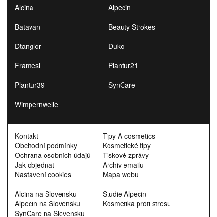
Alcina
Alpecin
Batavan
Beauty Strokes
Dtangler
Duko
Framesi
Plantur21
Plantur39
SynCare
Wimpernwelle
Kontakt
Tipy A-cosmetics
Obchodní podmínky
Kosmetické tipy
Ochrana osobních údajů
Tiskové zprávy
Jak objednat
Archiv emailu
Nastavení cookies
Mapa webu
Alcina na Slovensku
Studie Alpecin
Alpecin na Slovensku
Kosmetika proti stresu
SynCare na Slovensku