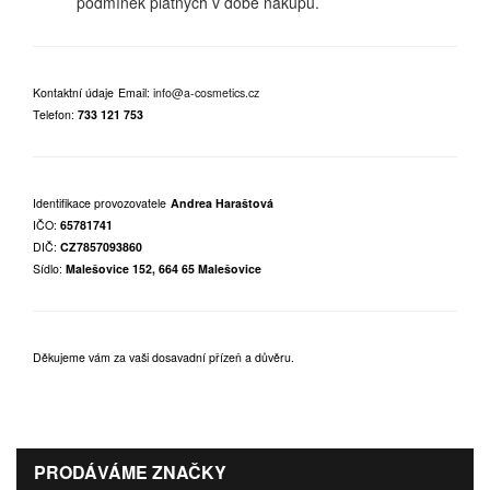
podmínek platných v době nákupu.
Kontaktní údaje
Email:
info@a-cosmetics.cz
Telefon:
733 121 753
Identifikace provozovatele
Andrea Haraštová
IČO:
65781741
DIČ:
CZ7857093860
Sídlo:
Malešovice 152, 664 65 Malešovice
Děkujeme vám za vaši dosavadní přízeň a důvěru.
PRODÁVÁME ZNAČKY