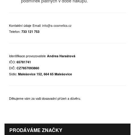
podmínek platných v době nákupu.
Kontaktní údaje
Email:
info@a-cosmetics.cz
Telefon:
733 121 753
Identifikace provozovatele
Andrea Haraštová
IČO:
65781741
DIČ:
CZ7857093860
Sídlo:
Malešovice 152, 664 65 Malešovice
Děkujeme vám za vaši dosavadní přízeň a důvěru.
PRODÁVÁME ZNAČKY