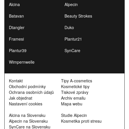
Alcina
Alpecin
Batavan
Beauty Strokes
Dtangler
Duko
Framesi
Plantur21
Plantur39
SynCare
Wimpernwelle
Kontakt
Tipy A-cosmetics
Obchodní podmínky
Kosmetické tipy
Ochrana osobních údajů
Tiskové zprávy
Jak objednat
Archiv emailu
Nastavení cookies
Mapa webu
Alcina na Slovensku
Studie Alpecin
Alpecin na Slovensku
Kosmetika proti stresu
SynCare na Slovensku