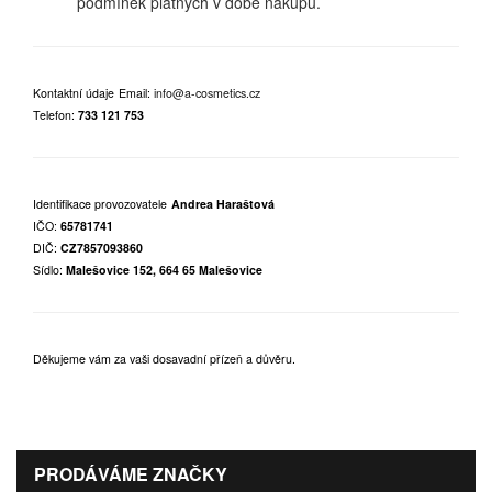
podmínek platných v době nákupu.
Kontaktní údaje
Email:
info@a-cosmetics.cz
Telefon:
733 121 753
Identifikace provozovatele
Andrea Haraštová
IČO:
65781741
DIČ:
CZ7857093860
Sídlo:
Malešovice 152, 664 65 Malešovice
Děkujeme vám za vaši dosavadní přízeň a důvěru.
PRODÁVÁME ZNAČKY