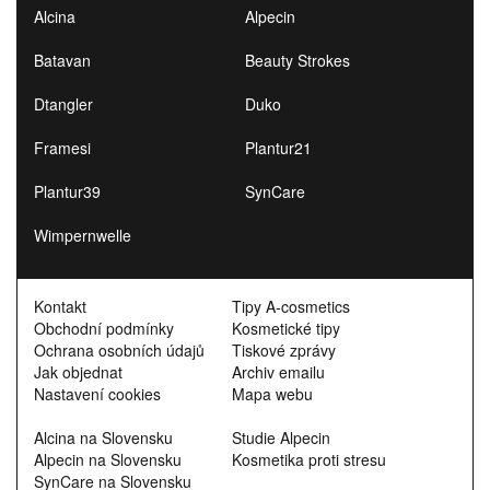
Alcina
Alpecin
Batavan
Beauty Strokes
Dtangler
Duko
Framesi
Plantur21
Plantur39
SynCare
Wimpernwelle
Kontakt
Tipy A-cosmetics
Obchodní podmínky
Kosmetické tipy
Ochrana osobních údajů
Tiskové zprávy
Jak objednat
Archiv emailu
Nastavení cookies
Mapa webu
Alcina na Slovensku
Studie Alpecin
Alpecin na Slovensku
Kosmetika proti stresu
SynCare na Slovensku