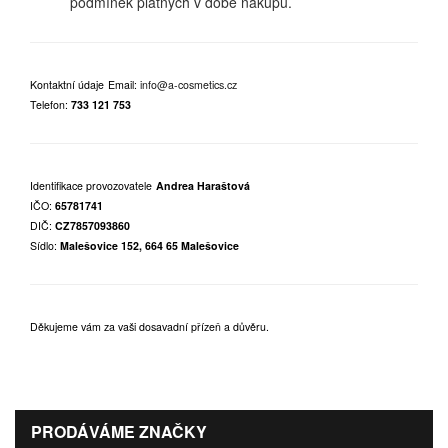
podmínek platných v době nákupu.
Kontaktní údaje
Email:
info@a-cosmetics.cz
Telefon:
733 121 753
Identifikace provozovatele
Andrea Haraštová
IČO:
65781741
DIČ:
CZ7857093860
Sídlo:
Malešovice 152, 664 65 Malešovice
Děkujeme vám za vaši dosavadní přízeň a důvěru.
PRODÁVÁME ZNAČKY