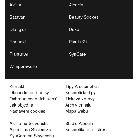
Alcina
Alpecin
Batavan
Beauty Strokes
Dtangler
Duko
Framesi
Plantur21
Plantur39
SynCare
Wimpernwelle
Kontakt
Tipy A-cosmetics
Obchodní podmínky
Kosmetické tipy
Ochrana osobních údajů
Tiskové zprávy
Jak objednat
Archiv emailu
Nastavení cookies
Mapa webu
Alcina na Slovensku
Studie Alpecin
Alpecin na Slovensku
Kosmetika proti stresu
SynCare na Slovensku