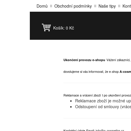
Domů
Obchodní podmínky
Naše tipy
Kont
Košík:
0 Kč
Ukončení provozu e-shopu
Vážení zákazníci,
dovolujeme si vás informovat, že e-shop
A-cosm
Reklamace a vrácení zboží
I po ukončení provoz
Reklamace zboží je možné upla
Odstoupení od smlouvy (vráce
Kontaktní údaje
Email:
info@a-cosmetics.cz