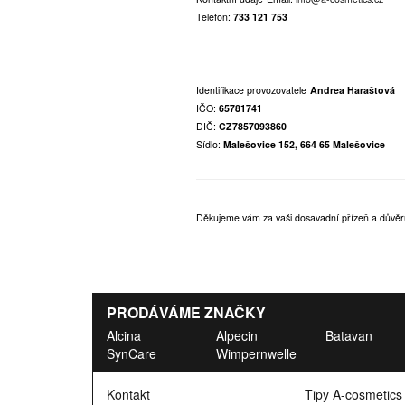
Telefon:
733 121 753
Identifikace provozovatele
Andrea Haraštová
IČO:
65781741
DIČ:
CZ7857093860
Sídlo:
Malešovice 152, 664 65 Malešovice
Děkujeme vám za vaši dosavadní přízeň a důvěr
PRODÁVÁME ZNAČKY
Alcina
Alpecin
Batavan
SynCare
Wimpernwelle
Kontakt
Tipy A-cosmetics