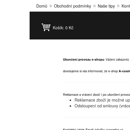
Domů
Obchodní podmínky
Naše tipy
Kont
Košík:
0 Kč
Ukončení provozu e-shopu
Vážení zákazníci,
dovolujeme si vás informovat, že e-shop
A-cosm
Reklamace a vrácení zboží
I po ukončení provoz
Reklamace zboží je možné upla
Odstoupení od smlouvy (vráce
Kontaktní údaje
Email:
info@a-cosmetics.cz