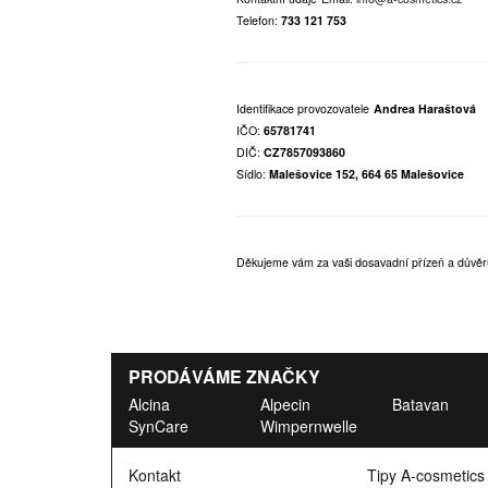
Telefon:
733 121 753
Identifikace provozovatele
Andrea Haraštová
IČO:
65781741
DIČ:
CZ7857093860
Sídlo:
Malešovice 152, 664 65 Malešovice
Děkujeme vám za vaši dosavadní přízeň a důvěr
PRODÁVÁME ZNAČKY
Alcina
Alpecin
Batavan
SynCare
Wimpernwelle
Kontakt
Tipy A-cosmetics