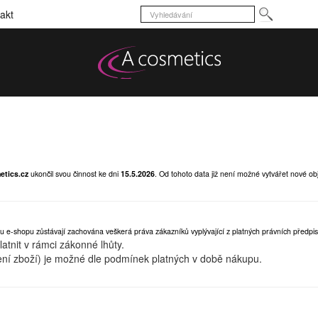
akt
etics.cz
ukončil svou činnost ke dni
15.5.2026
.
Od tohoto data již není možné vytvářet nové ob
u e-shopu zůstávají zachována veškerá práva zákazníků vyplývající z platných právních předpis
tnit v rámci zákonné lhůty.
ní zboží) je možné dle podmínek platných v době nákupu.