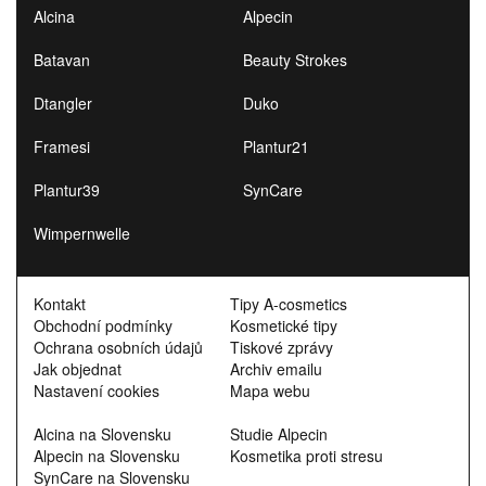
Alcina
Alpecin
Batavan
Beauty Strokes
Dtangler
Duko
Framesi
Plantur21
Plantur39
SynCare
Wimpernwelle
Kontakt
Tipy A-cosmetics
Obchodní podmínky
Kosmetické tipy
Ochrana osobních údajů
Tiskové zprávy
Jak objednat
Archiv emailu
Nastavení cookies
Mapa webu
Alcina na Slovensku
Studie Alpecin
Alpecin na Slovensku
Kosmetika proti stresu
SynCare na Slovensku