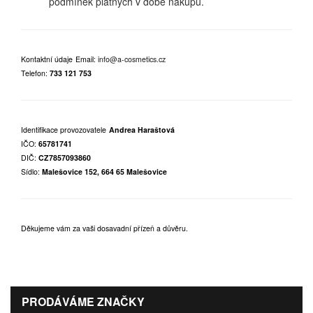
podmínek platných v době nákupu.
Kontaktní údaje
Email:
info@a-cosmetics.cz
Telefon:
733 121 753
Identifikace provozovatele
Andrea Haraštová
IČO:
65781741
DIČ:
CZ7857093860
Sídlo:
Malešovice 152, 664 65 Malešovice
Děkujeme vám za vaši dosavadní přízeň a důvěru.
PRODÁVÁME ZNAČKY