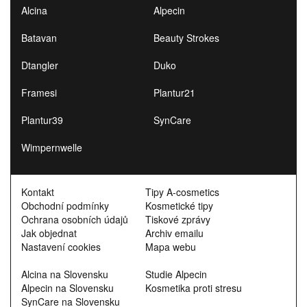
Alcina
Alpecin
Batavan
Beauty Strokes
Dtangler
Duko
Framesi
Plantur21
Plantur39
SynCare
Wimpernwelle
Kontakt
Tipy A-cosmetics
Obchodní podmínky
Kosmetické tipy
Ochrana osobních údajů
Tiskové zprávy
Jak objednat
Archiv emailu
Nastavení cookies
Mapa webu
Alcina na Slovensku
Studie Alpecin
Alpecin na Slovensku
Kosmetika proti stresu
SynCare na Slovensku