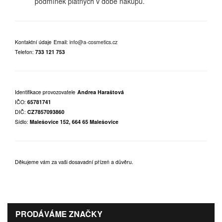
podmínek platných v době nákupu.
Kontaktní údaje
Email:
info@a-cosmetics.cz
Telefon:
733 121 753
Identifikace provozovatele
Andrea Haraštová
IČO:
65781741
DIČ:
CZ7857093860
Sídlo:
Malešovice 152, 664 65 Malešovice
Děkujeme vám za vaši dosavadní přízeň a důvěru.
PRODÁVÁME ZNAČKY