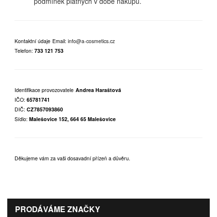
podmínek platných v době nákupu.
Kontaktní údaje
Email:
info@a-cosmetics.cz
Telefon:
733 121 753
Identifikace provozovatele
Andrea Haraštová
IČO:
65781741
DIČ:
CZ7857093860
Sídlo:
Malešovice 152, 664 65 Malešovice
Děkujeme vám za vaši dosavadní přízeň a důvěru.
PRODÁVÁME ZNAČKY