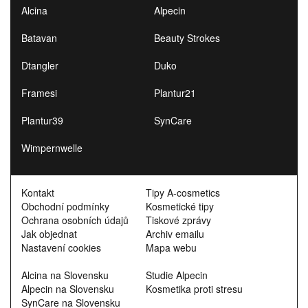
Alcina
Alpecin
Batavan
Beauty Strokes
Dtangler
Duko
Framesi
Plantur21
Plantur39
SynCare
Wimpernwelle
Kontakt
Tipy A-cosmetics
Obchodní podmínky
Kosmetické tipy
Ochrana osobních údajů
Tiskové zprávy
Jak objednat
Archiv emailu
Nastavení cookies
Mapa webu
Alcina na Slovensku
Studie Alpecin
Alpecin na Slovensku
Kosmetika proti stresu
SynCare na Slovensku