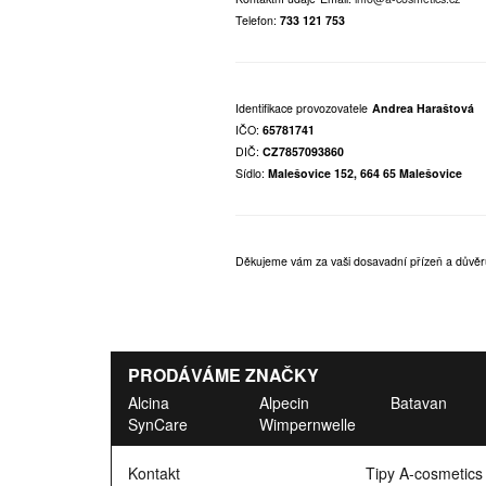
Telefon:
733 121 753
Identifikace provozovatele
Andrea Haraštová
IČO:
65781741
DIČ:
CZ7857093860
Sídlo:
Malešovice 152, 664 65 Malešovice
Děkujeme vám za vaši dosavadní přízeň a důvěr
PRODÁVÁME ZNAČKY
Alcina
Alpecin
Batavan
SynCare
Wimpernwelle
Kontakt
Tipy A-cosmetics