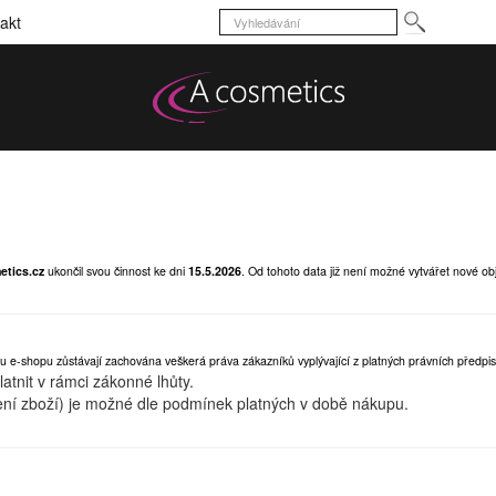
akt
etics.cz
ukončil svou činnost ke dni
15.5.2026
.
Od tohoto data již není možné vytvářet nové ob
u e-shopu zůstávají zachována veškerá práva zákazníků vyplývající z platných právních předpis
tnit v rámci zákonné lhůty.
ní zboží) je možné dle podmínek platných v době nákupu.