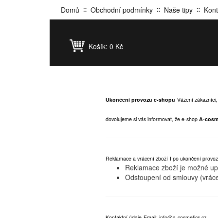
Domů
Obchodní podmínky
Naše tipy
Kont
Košík:
0 Kč
Ukončení provozu e-shopu
Vážení zákazníci,
dovolujeme si vás informovat, že e-shop
A-cosm
Reklamace a vrácení zboží
I po ukončení provoz
Reklamace zboží je možné upla
Odstoupení od smlouvy (vráce
Kontaktní údaje
Email:
info@a-cosmetics.cz